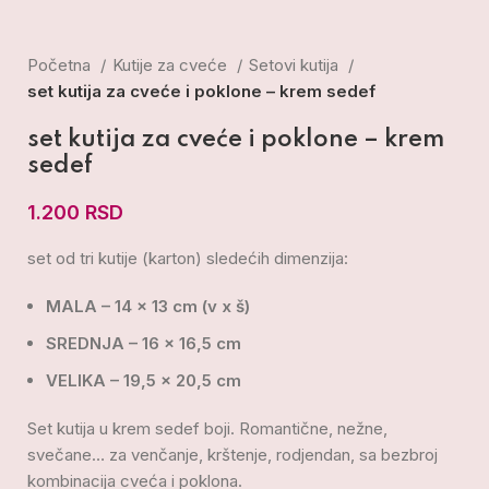
Početna
Kutije za cveće
Setovi kutija
set kutija za cveće i poklone – krem sedef
set kutija za cveće i poklone – krem
sedef
1.200
RSD
set od tri kutije (karton) sledećih dimenzija:
MALA – 14 x 13 cm (v x š)
SREDNJA – 16 x 16,5 cm
VELIKA – 19,5 x 20,5 cm
Set kutija u krem sedef boji. Romantične, nežne,
svečane… za venčanje, krštenje, rodjendan, sa bezbroj
kombinacija cveća i poklona.