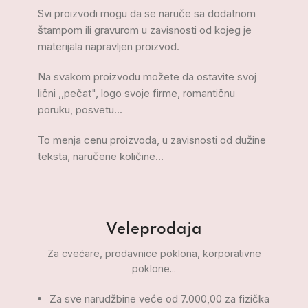
Svi proizvodi mogu da se naruče sa dodatnom
štampom ili gravurom u zavisnosti od kojeg je
materijala napravljen proizvod.
Na svakom proizvodu možete da ostavite svoj
lični ,,pečat", logo svoje firme, romantičnu
poruku, posvetu...
To menja cenu proizvoda, u zavisnosti od dužine
teksta, naručene količine...
Veleprodaja
Za cvećare, prodavnice poklona, korporativne
poklone...
Za sve narudžbine veće od 7.000,00 za fizička