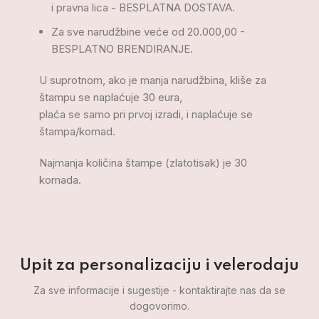
i pravna lica - BESPLATNA DOSTAVA.
Za sve narudžbine veće od 20.000,00 -
BESPLATNO BRENDIRANJE.
U suprotnom, ako je manja narudžbina, kliše za
štampu se naplaćuje 30 eura,
plaća se samo pri prvoj izradi, i naplaćuje se
štampa/komad.
Najmanja količina štampe (zlatotisak) je 30
komada.
Upit za personalizaciju i velerodaju
Za sve informacije i sugestije - kontaktirajte nas da se
dogovorimo.