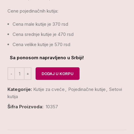
Cene pojedinačnih kutija:
Cena male kutije je 370 rsd
Cena srednje kutije je 470 rsd
Cena velike kutije je 570 rsd
Sa ponosom napravljeno u Srbiji!
DODAJ U KORPU
Kategorije:
Kutije za cveće
,
Pojedinačne kutije
,
Setovi
kutija
Šifra Proizvoda:
10357