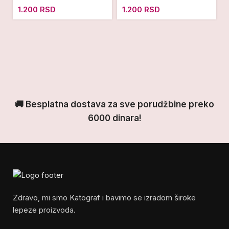
1.200
RSD
1.200
RSD
🚚 Besplatna dostava za sve porudžbine preko
6000 dinara!
Zdravo, mi smo Katograf i bavimo se izradom široke
lepeze proizvoda.