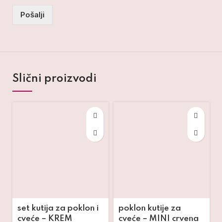
Pošalji
Slični proizvodi
set kutija za poklon i
poklon kutije za
cveće – KREM
cveće – MINI crvena