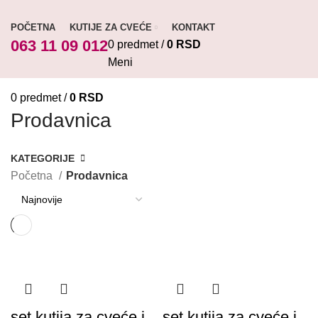
POČETNA
KUTIJE ZA CVEĆE
KONTAKT
063 11 09 012
0
predmet
/
0
RSD
Meni
0
predmet
/
0
RSD
Prodavnica
KATEGORIJE
Početna
Prodavnica
set kutija za cveće i
set kutija za cveće i