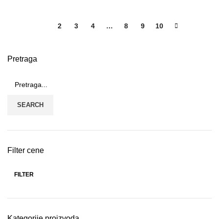
1
2
3
4
…
8
9
10
Pretraga
SEARCH
Filter cene
FILTER
Kategorije proizvoda