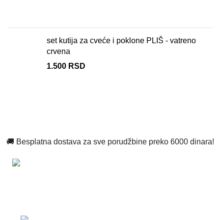
set kutija za cveće i poklone PLIŠ - vatreno
crvena
1.500
RSD
🚚 Besplatna dostava za sve porudžbine preko 6000 dinara!
Zdravo, mi smo Katograf i bavimo se izradom široke
lepeze proizvoda.