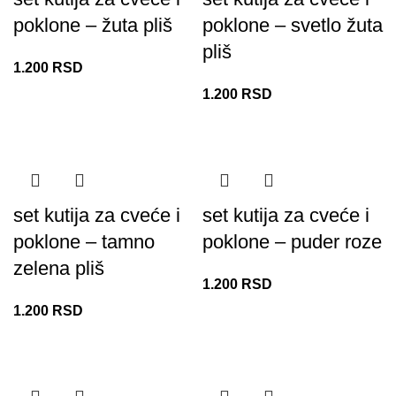
poklone – žuta pliš
poklone – svetlo žuta
pliš
1.200
RSD
1.200
RSD
set kutija za cveće i
set kutija za cveće i
poklone – tamno
poklone – puder roze
zelena pliš
1.200
RSD
1.200
RSD