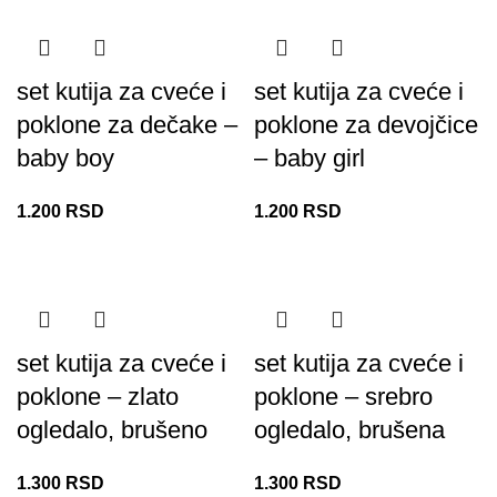
set kutija za cveće i
set kutija za cveće i
poklone za dečake –
poklone za devojčice
baby boy
– baby girl
1.200
RSD
1.200
RSD
set kutija za cveće i
set kutija za cveće i
poklone – zlato
poklone – srebro
ogledalo, brušeno
ogledalo, brušena
1.300
RSD
1.300
RSD