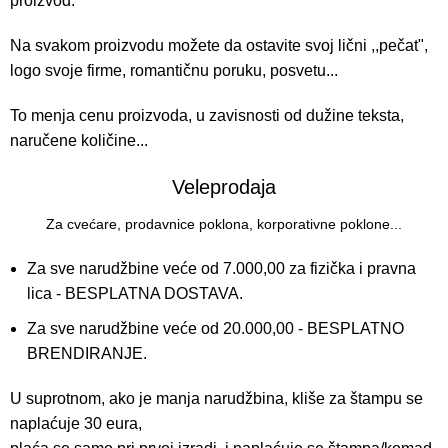
proizvod.
Na svakom proizvodu možete da ostavite svoj lični ,,pečat",
logo svoje firme, romantičnu poruku, posvetu...
To menja cenu proizvoda, u zavisnosti od dužine teksta,
naručene količine...
Veleprodaja
Za cvećare, prodavnice poklona, korporativne poklone...
Za sve narudžbine veće od 7.000,00 za fizička i pravna
lica - BESPLATNA DOSTAVA.
Za sve narudžbine veće od 20.000,00 - BESPLATNO
BRENDIRANJE.
U suprotnom, ako je manja narudžbina, kliše za štampu se
naplaćuje 30 eura,