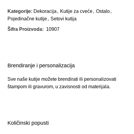
Kategorije:
Dekoracija
,
Kutije za cveće
,
Ostalo
,
Pojedinačne kutije
,
Setovi kutija
Šifra Proizvoda:
10907
Brendiranje i personalizacija
Sve naše kutije možete brendirati ili personalizovati
štampom ili gravurom, u zavisnosti od materijala.
Količinski popusti