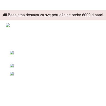
🚚 Besplatna dostava za sve porudžbine preko 6000 dinara!
Zdravo, mi smo Katograf i bavimo se izradom široke
lepeze proizvoda.
Dalmatinske zagore 106, Batajnica,
Beograd
Telefon: +381 63 11 09 012
Email: office@kutijeizsrbije.rs
PIB: 113827087
MB: 67113683
Najnoviji proizvodi