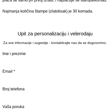
plaća se samo pri prvoj izradi, i naplaćuje se štampa/komad.
Najmanja količina štampe (zlatotisak) je 30 komada.
Upit za personalizaciju i velerodaju
Za sve informacije i sugestije - kontaktirajte nas da se dogovorimo.
Ime i prezime
Email
*
Broj telefona
Vaša poruka