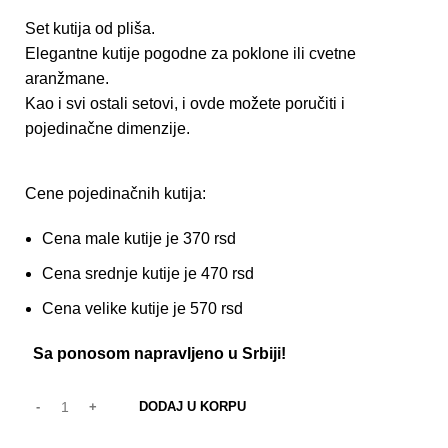
Set kutija od pliša.
Elegantne kutije pogodne za poklone ili cvetne
aranžmane.
Kao i svi ostali setovi, i ovde možete poručiti i
pojedinačne dimenzije.
Cene pojedinačnih kutija:
Cena male kutije je 370 rsd
Cena srednje kutije je 470 rsd
Cena velike kutije je 570 rsd
Sa ponosom napravljeno u Srbiji!
DODAJ U KORPU