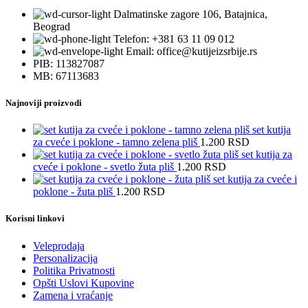
Dalmatinske zagore 106, Batajnica,
Beograd
Telefon: +381 63 11 09 012
Email: office@kutijeizsrbije.rs
PIB: 113827087
MB: 67113683
Najnoviji proizvodi
set kutija
za cveće i poklone - tamno zelena pliš
1.200
RSD
set kutija za
cveće i poklone - svetlo žuta pliš
1.200
RSD
set kutija za cveće i
poklone - žuta pliš
1.200
RSD
Korisni linkovi
Veleprodaja
Personalizacija
Politika Privatnosti
Opšti Uslovi Kupovine
Zamena i vraćanje