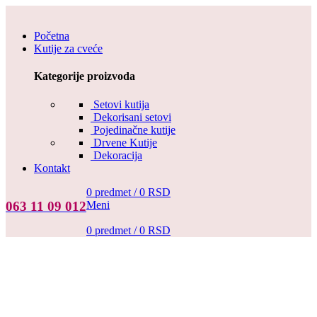
Početna
Kutije za cveće
Kategorije proizvoda
Setovi kutija
Dekorisani setovi
Pojedinačne kutije
Drvene Kutije
Dekoracija
Kontakt
0
predmet
/
0
RSD
Meni
063 11 09 012
0
predmet
/
0
RSD