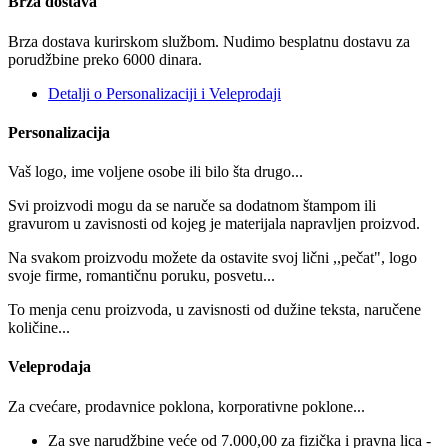
Brza dostava
Brza dostava kurirskom službom. Nudimo besplatnu dostavu za
porudžbine preko 6000 dinara.
Detalji o Personalizaciji i Veleprodaji
Personalizacija
Vaš logo, ime voljene osobe ili bilo šta drugo...
Svi proizvodi mogu da se naruče sa dodatnom štampom ili
gravurom u zavisnosti od kojeg je materijala napravljen proizvod.
Na svakom proizvodu možete da ostavite svoj lični ,,pečat", logo
svoje firme, romantičnu poruku, posvetu...
To menja cenu proizvoda, u zavisnosti od dužine teksta, naručene
količine...
Veleprodaja
Za cvećare, prodavnice poklona, korporativne poklone...
Za sve narudžbine veće od 7.000,00 za fizička i pravna lica -