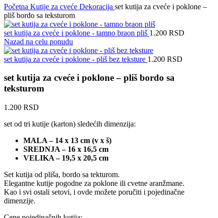
Početna
Kutije za cveće
Dekoracija
set kutija za cveće i poklone –
pliš bordo sa teksturom
set kutija za cveće i poklone - tamno braon pliš
1.200
RSD
Nazad na celu ponudu
set kutija za cveće i poklone - pliš bez teksture
1.200
RSD
set kutija za cveće i poklone – pliš bordo sa
teksturom
1.200
RSD
set od tri kutije (karton) sledećih dimenzija:
MALA – 14 x 13 cm (v x š)
SREDNJA – 16 x 16,5 cm
VELIKA – 19,5 x 20,5 cm
Set kutija od pliša, bordo sa tekturom.
Elegantne kutije pogodne za poklone ili cvetne aranžmane.
Kao i svi ostali setovi, i ovde možete poručiti i pojedinačne
dimenzije.
Cene pojedinačnih kutija: