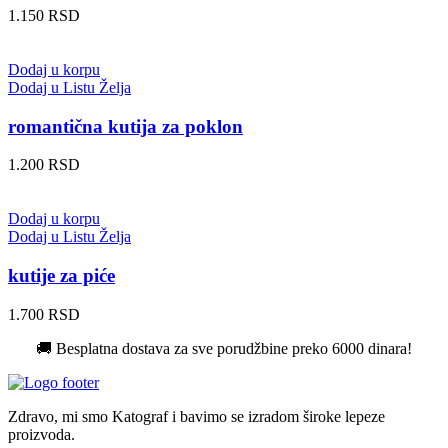
1.150
RSD
Dodaj u korpu
Dodaj u Listu Želja
romantična kutija za poklon
1.200
RSD
Dodaj u korpu
Dodaj u Listu Želja
kutije za piće
1.700
RSD
🚚 Besplatna dostava za sve porudžbine preko 6000 dinara!
Zdravo, mi smo Katograf i bavimo se izradom široke lepeze
proizvoda.