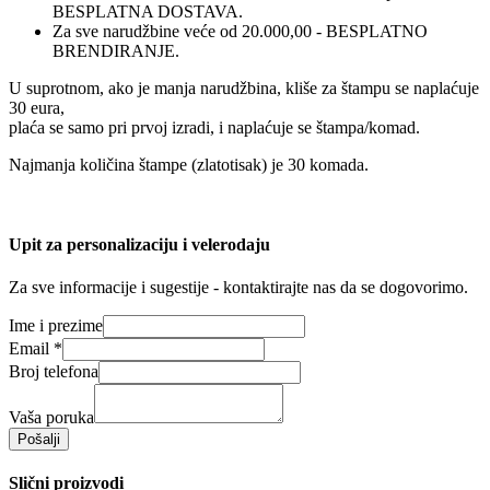
BESPLATNA DOSTAVA.
Za sve narudžbine veće od 20.000,00 - BESPLATNO
BRENDIRANJE.
U suprotnom, ako je manja narudžbina, kliše za štampu se naplaćuje
30 eura,
plaća se samo pri prvoj izradi, i naplaćuje se štampa/komad.
Najmanja količina štampe (zlatotisak) je 30 komada.
Upit za personalizaciju i velerodaju
Za sve informacije i sugestije - kontaktirajte nas da se dogovorimo.
Ime i prezime
Email
*
Broj telefona
Vaša poruka
Pošalji
Slični proizvodi