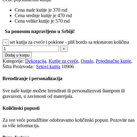
Cena male kutije je 370 rsd
Cena srednje kutije je 470 rsd
Cena velike kutije je 570 rsd
Sa ponosom napravljeno u Srbiji!
set kutija za cveće i poklone - pliš bordo sa teksturom količina
Dodaj u korpu
Kategorije:
Dekoracija
,
Kutije za cveće
,
Ostalo
,
Pojedinačne kutije
,
Šifra Proizvoda:
Setovi kutija
10906
Brendiranje i personalizacija
Sve naše kutije možete brendirati ili personalizovati štampom ili
gravurom, u zavisnosti od materijala.
Količinski popusti
Za sve veće porudžbine odobravamo količinski popust. Pozovite nas
za više informacija.