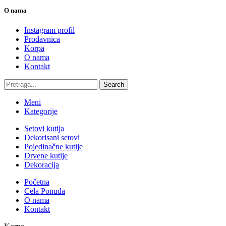
O nama
Instagram profil
Prodavnica
Korpa
O nama
Kontakt
Search
Meni
Kategorije
Setovi kutija
Dekorisani setovi
Pojedinačne kutije
Drvene kutije
Dekoracija
Početna
Cela Ponuda
O nama
Kontakt