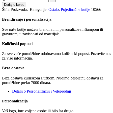
Dodaj u korpu
Šifra Proizvoda:
Kategorije:
Ostalo
,
Pojedinačne kutije
10566
Brendiranje i personalizacija
Sve naše kutije možete brendirati ili personalizovati štampom ili
gravurom, u zavisnosti od materijala.
Količinski popusti
Za sve veće porudžbine odobravamo količinski popust. Pozovite nas
za više informacija.
Brza dostava
Brza dostava kurirskom službom. Nudimo besplatnu dostavu za
porudžbine preko 7000 dinara.
Detalji o Personalizaciji i Veleprodaji
Personalizacija
Vaš logo, ime voljene osobe ili bilo šta drugo...