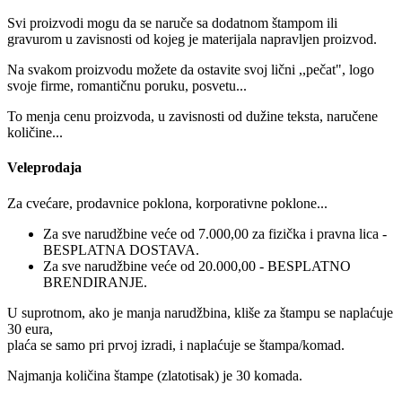
Svi proizvodi mogu da se naruče sa dodatnom štampom ili
gravurom u zavisnosti od kojeg je materijala napravljen proizvod.
Na svakom proizvodu možete da ostavite svoj lični ,,pečat", logo
svoje firme, romantičnu poruku, posvetu...
To menja cenu proizvoda, u zavisnosti od dužine teksta, naručene
količine...
Veleprodaja
Za cvećare, prodavnice poklona, korporativne poklone...
Za sve narudžbine veće od 7.000,00 za fizička i pravna lica -
BESPLATNA DOSTAVA.
Za sve narudžbine veće od 20.000,00 - BESPLATNO
BRENDIRANJE.
U suprotnom, ako je manja narudžbina, kliše za štampu se naplaćuje
30 eura,
plaća se samo pri prvoj izradi, i naplaćuje se štampa/komad.
Najmanja količina štampe (zlatotisak) je 30 komada.