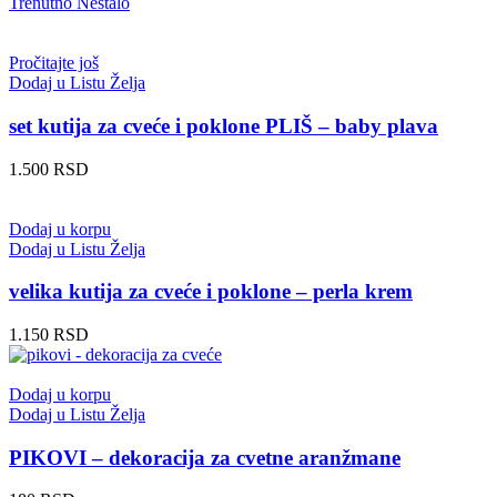
Trenutno Nestalo
Pročitajte još
Dodaj u Listu Želja
set kutija za cveće i poklone PLIŠ – baby plava
1.500
RSD
Dodaj u korpu
Dodaj u Listu Želja
velika kutija za cveće i poklone – perla krem
1.150
RSD
Dodaj u korpu
Dodaj u Listu Želja
PIKOVI – dekoracija za cvetne aranžmane