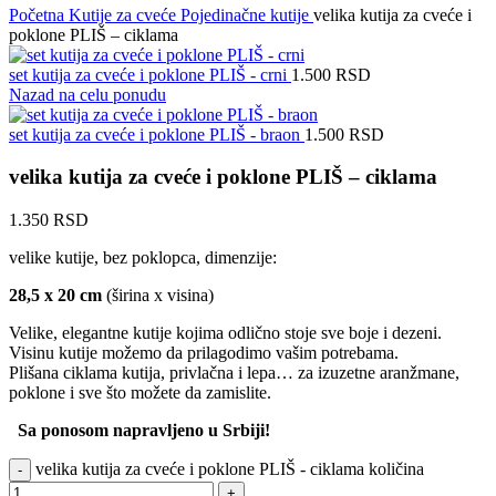
Početna
Kutije za cveće
Pojedinačne kutije
velika kutija za cveće i
poklone PLIŠ – ciklama
set kutija za cveće i poklone PLIŠ - crni
1.500
RSD
Nazad na celu ponudu
set kutija za cveće i poklone PLIŠ - braon
1.500
RSD
velika kutija za cveće i poklone PLIŠ – ciklama
1.350
RSD
velike kutije, bez poklopca, dimenzije:
28,5 x 20 cm
(širina x visina)
Velike, elegantne kutije kojima odlično stoje sve boje i dezeni.
Visinu kutije možemo da prilagodimo vašim potrebama.
Plišana ciklama kutija, privlačna i lepa… za izuzetne aranžmane,
poklone i sve što možete da zamislite.
Sa ponosom napravljeno u Srbiji!
velika kutija za cveće i poklone PLIŠ - ciklama količina