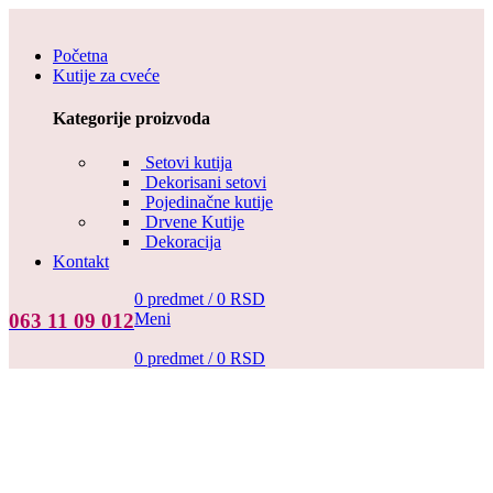
Početna
Kutije za cveće
Kategorije proizvoda
Setovi kutija
Dekorisani setovi
Pojedinačne kutije
Drvene Kutije
Dekoracija
Kontakt
0
predmet
/
0
RSD
Meni
063 11 09 012
0
predmet
/
0
RSD