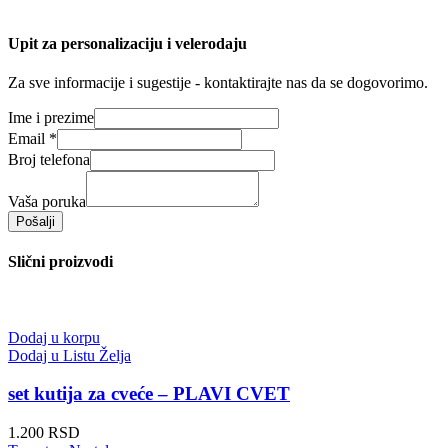
Upit za personalizaciju i velerodaju
Za sve informacije i sugestije - kontaktirajte nas da se dogovorimo.
Ime i prezime
Email
*
Broj telefona
Vaša poruka
Pošalji
Slični proizvodi
Dodaj u korpu
Dodaj u Listu Želja
set kutija za cveće – PLAVI CVET
1.200
RSD