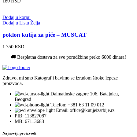
180
RSD
Dodaj u korpu
Dodaj u Listu Želja
poklon kutija za piće – MUSCAT
1.350
RSD
🚚 Besplatna dostava za sve porudžbine preko 6000 dinara!
Zdravo, mi smo Katograf i bavimo se izradom široke lepeze
proizvoda.
Dalmatinske zagore 106, Batajnica,
Beograd
Telefon: +381 63 11 09 012
Email: office@kutijeizsrbije.rs
PIB: 113827087
MB: 67113683
Najnoviji proizvodi