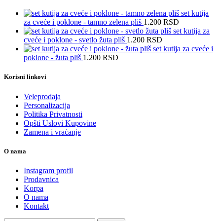
set kutija
za cveće i poklone - tamno zelena pliš
1.200
RSD
set kutija za
cveće i poklone - svetlo žuta pliš
1.200
RSD
set kutija za cveće i
poklone - žuta pliš
1.200
RSD
Korisni linkovi
Veleprodaja
Personalizacija
Politika Privatnosti
Opšti Uslovi Kupovine
Zamena i vraćanje
O nama
Instagram profil
Prodavnica
Korpa
O nama
Kontakt