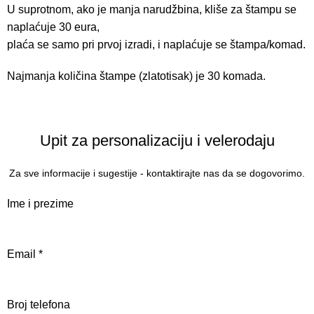
U suprotnom, ako je manja narudžbina, kliše za štampu se
naplaćuje 30 eura,
plaća se samo pri prvoj izradi, i naplaćuje se štampa/komad.
Najmanja količina štampe (zlatotisak) je 30 komada.
Upit za personalizaciju i velerodaju
Za sve informacije i sugestije - kontaktirajte nas da se dogovorimo.
Ime i prezime
Email
*
Broj telefona