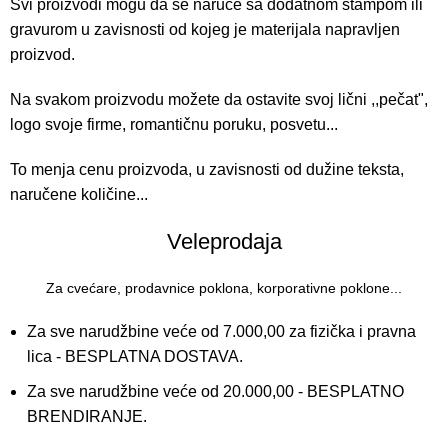
Svi proizvodi mogu da se naruče sa dodatnom štampom ili
gravurom u zavisnosti od kojeg je materijala napravljen
proizvod.
Na svakom proizvodu možete da ostavite svoj lični ,,pečat",
logo svoje firme, romantičnu poruku, posvetu...
To menja cenu proizvoda, u zavisnosti od dužine teksta,
naručene količine...
Veleprodaja
Za cvećare, prodavnice poklona, korporativne poklone...
Za sve narudžbine veće od 7.000,00 za fizička i pravna
lica - BESPLATNA DOSTAVA.
Za sve narudžbine veće od 20.000,00 - BESPLATNO
BRENDIRANJE.