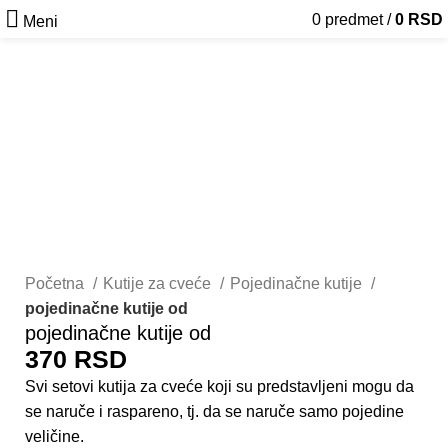
0
predmet
/
0
RSD
Meni
Početna
Kutije za cveće
Pojedinačne kutije
pojedinačne kutije od
pojedinačne kutije od
370
RSD
Svi setovi kutija za cveće koji su predstavljeni mogu da
se naruče i raspareno, tj. da se naruče samo pojedine
veličine.