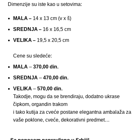
Dimenzije su iste kao u setovima:
MALA –
14 x 13 cm (v x š)
SREDNJA –
16 x 16,5 cm
VELIKA –
19,5 x 20,5 cm
Cene su sledeće:
MALA
–
370,00 din.
SREDNJA
–
470,00 din.
VELIKA
–
570,00 din.
Takodje, mogu da se brendiraju, dodatno ukrase
čipkom, organdin trakom
i tako kutija za cveće postane elegantna ambalaža za
vaše poklone, cveće, dekorativni predmet…