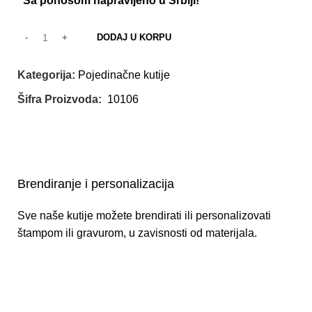
Sa ponosom napravljeno u Srbiji!
DODAJ U KORPU
Kategorija:
Pojedinačne kutije
Šifra Proizvoda:
10106
Brendiranje i personalizacija
Sve naše kutije možete brendirati ili personalizovati
štampom ili gravurom, u zavisnosti od materijala.