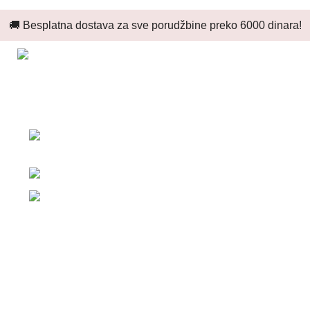
🚚 Besplatna dostava za sve porudžbine preko 6000 dinara!
Zdravo, mi smo Katograf i bavimo se izradom široke
lepeze proizvoda.
Dalmatinske zagore 106, Batajnica,
Beograd
Telefon: +381 63 11 09 012
Email: office@kutijeizsrbije.rs
PIB: 113827087
MB: 67113683
Najnoviji proizvodi
Korisni linkovi
O nama