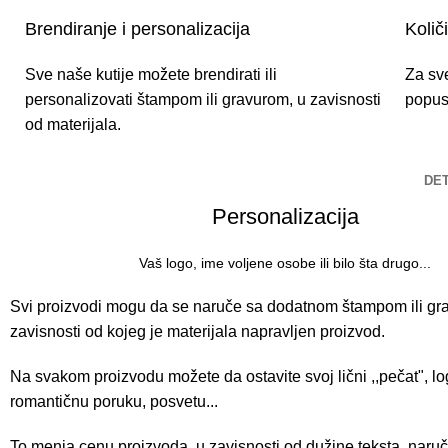
Brendiranje i personalizacija
Količ
Sve naše kutije možete brendirati ili
Za sv
personalizovati štampom ili gravurom, u zavisnosti
popust
od materijala.
DET
Personalizacija
Vaš logo, ime voljene osobe ili bilo šta drugo...
Svi proizvodi mogu da se naruče sa dodatnom štampom ili gr
zavisnosti od kojeg je materijala napravljen proizvod.
Na svakom proizvodu možete da ostavite svoj lični ,,pečat", lo
romantičnu poruku, posvetu...
To menja cenu proizvoda, u zavisnosti od dužine teksta, naruče