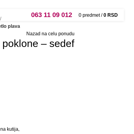
063 11 09 012
0
predmet
/
0
RSD
etlo plava
Nazad na celu ponudu
i poklone – sedef
na kutija,