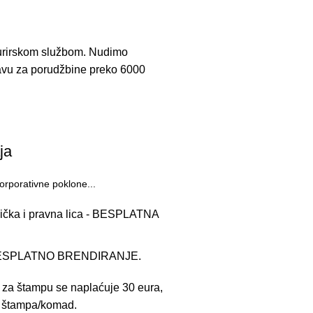
urirskom službom. Nudimo
avu za porudžbine preko 6000
ja
orporativne poklone...
zička i pravna lica - BESPLATNA
 - BESPLATNO BRENDIRANJE.
 za štampu se naplaćuje 30 eura,
se štampa/komad.