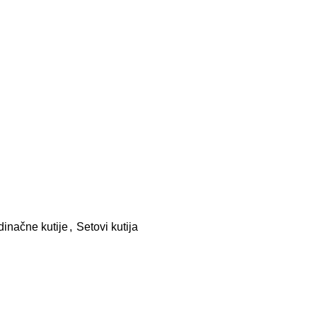
dinačne kutije
,
Setovi kutija