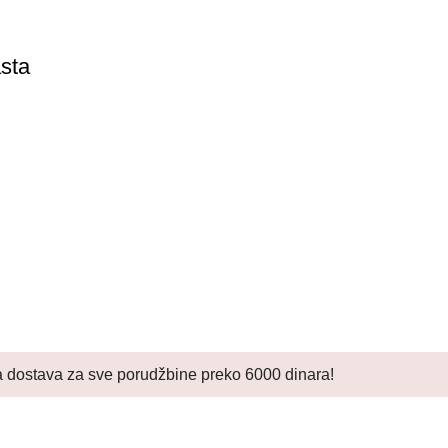
asta
 dostava za sve porudžbine preko 6000 dinara!
izvodi
Korisni linkovi