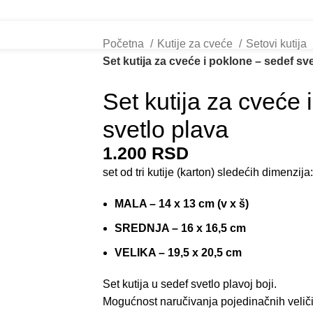
Početna
Kutije za cveće
Setovi kutija
Set kutija za cveće i poklone – sedef sv
Set kutija za cveće 
svetlo plava
1.200
RSD
set od tri kutije (karton) sledećih dimenzija:
MALA – 14 x 13 cm (v x š)
SREDNJA – 16 x 16,5 cm
VELIKA – 19,5 x 20,5 cm
Set kutija u sedef svetlo plavoj boji.
Mogućnost naručivanja pojedinačnih veliči