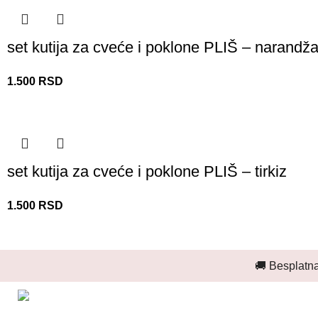
set kutija za cveće i poklone PLIŠ – narandž
1.500
RSD
set kutija za cveće i poklone PLIŠ – tirkiz
1.500
RSD
🚚 Besplatna
Najnoviji pro