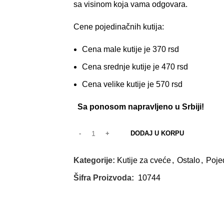
sa visinom koja vama odgovara.
Cene pojedinačnih kutija:
Cena male kutije je 370 rsd
Cena srednje kutije je 470 rsd
Cena velike kutije je 570 rsd
Sa ponosom napravljeno u Srbiji!
DODAJ U KORPU
Kategorije:
Kutije za cveće
,
Ostalo
,
Poje
Šifra Proizvoda:
10744