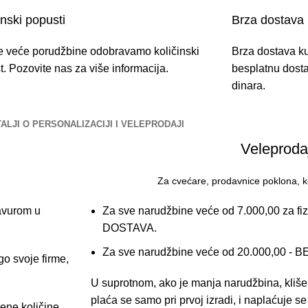
inski popusti
Brza dostava
e veće porudžbine odobravamo količinski
Brza dostava k
. Pozovite nas za više informacija.
besplatnu dost
dinara.
ALJI O PERSONALIZACIJI I VELEPRODAJI
Veleproda
Za cvećare, prodavnice poklona, k
avurom u
Za sve narudžbine veće od 7.000,00 za fi
DOSTAVA.
Za sve narudžbine veće od 20.000,00
go svoje firme,
U suprotnom, ako je manja narudžbina, kliše
plaća se samo pri prvoj izradi, i naplaćuje 
ne količine...