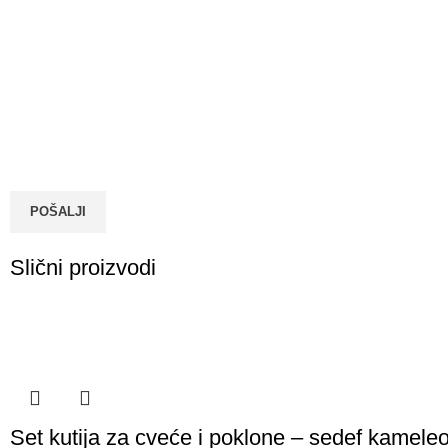
POŠALJI
Slični proizvodi
Set kutija za cveće i poklone – sedef kamele